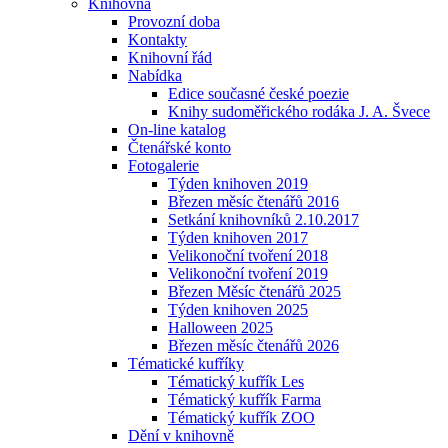
Knihovna
Provozní doba
Kontakty
Knihovní řád
Nabídka
Edice současné české poezie
Knihy sudoměřického rodáka J. A. Švece
On-line katalog
Čtenářské konto
Fotogalerie
Týden knihoven 2019
Březen měsíc čtenářů 2016
Setkání knihovníků 2.10.2017
Týden knihoven 2017
Velikonoční tvoření 2018
Velikonoční tvoření 2019
Březen Měsíc čtenářů 2025
Týden knihoven 2025
Halloween 2025
Březen měsíc čtenářů 2026
Tématické kufříky
Tématický kufřík Les
Tématický kufřík Farma
Tématický kufřík ZOO
Dění v knihovně