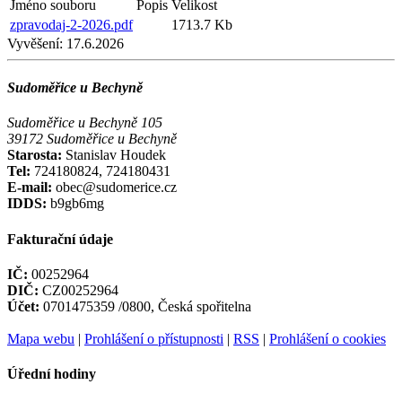
Jméno souboru
Popis
Velikost
zpravodaj-2-2026.pdf
1713.7 Kb
Vyvěšení:
17.6.2026
Sudoměřice u Bechyně
Sudoměřice u Bechyně 105
39172 Sudoměřice u Bechyně
Starosta:
Stanislav Houdek
Tel:
724180824, 724180431
E-mail:
obec@sudomerice.cz
IDDS:
b9gb6mg
Fakturační údaje
IČ:
00252964
DIČ:
CZ00252964
Účet:
0701475359 /0800, Česká spořitelna
Mapa webu
|
Prohlášení o přístupnosti
|
RSS
|
Prohlášení o cookies
Úřední hodiny