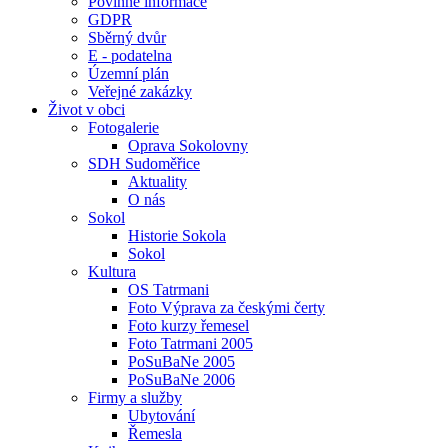
Povinné informace
GDPR
Sběrný dvůr
E - podatelna
Územní plán
Veřejné zakázky
Život v obci
Fotogalerie
Oprava Sokolovny
SDH Sudoměřice
Aktuality
O nás
Sokol
Historie Sokola
Sokol
Kultura
OS Tatrmani
Foto Výprava za českými čerty
Foto kurzy řemesel
Foto Tatrmani 2005
PoSuBaNe 2005
PoSuBaNe 2006
Firmy a služby
Ubytování
Řemesla