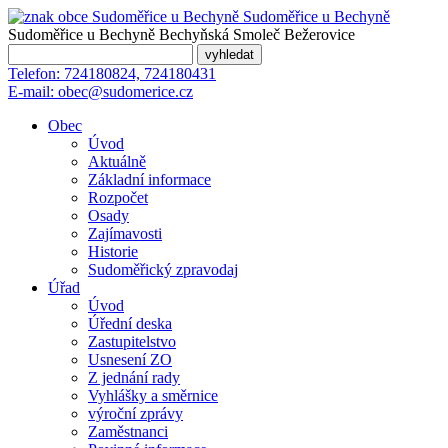
Sudoměřice
u Bechyně
Sudoměřice u Bechyně
Bechyňská Smoleč
Bežerovice
Telefon:
724180824, 724180431
E-mail:
obec@sudomerice.cz
Obec
Úvod
Aktuálně
Základní informace
Rozpočet
Osady
Zajímavosti
Historie
Sudoměřický zpravodaj
Úřad
Úvod
Úřední deska
Zastupitelstvo
Usnesení ZO
Z jednání rady
Vyhlášky a směrnice
výroční zprávy
Zaměstnanci