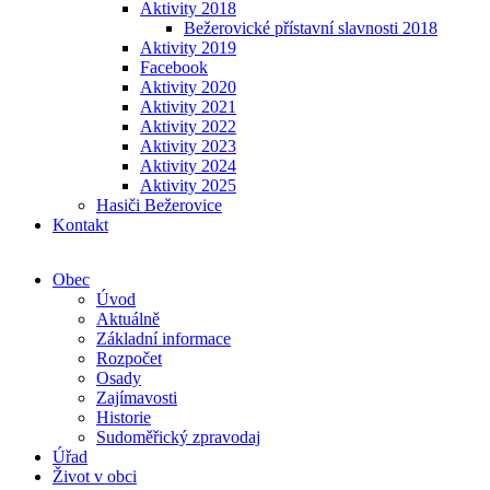
Aktivity 2018
Bežerovické přístavní slavnosti 2018
Aktivity 2019
Facebook
Aktivity 2020
Aktivity 2021
Aktivity 2022
Aktivity 2023
Aktivity 2024
Aktivity 2025
Hasiči Bežerovice
Kontakt
Obec
Úvod
Aktuálně
Základní informace
Rozpočet
Osady
Zajímavosti
Historie
Sudoměřický zpravodaj
Úřad
Život v obci