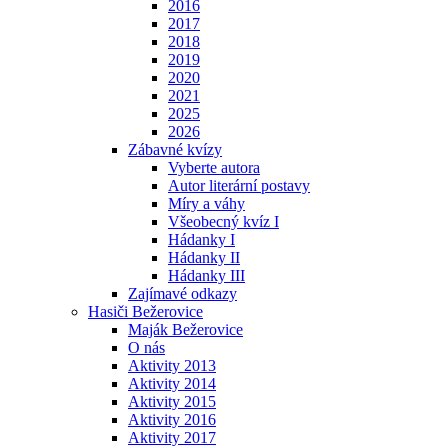
2016
2017
2018
2019
2020
2021
2025
2026
Zábavné kvízy
Vyberte autora
Autor literární postavy
Míry a váhy
Všeobecný kvíz I
Hádanky I
Hádanky II
Hádanky III
Zajímavé odkazy
Hasiči Bežerovice
Maják Bežerovice
O nás
Aktivity 2013
Aktivity 2014
Aktivity 2015
Aktivity 2016
Aktivity 2017