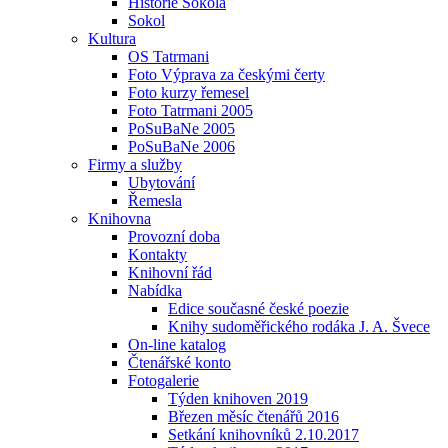
Historie Sokola
Sokol
Kultura
OS Tatrmani
Foto Výprava za českými čerty
Foto kurzy řemesel
Foto Tatrmani 2005
PoSuBaNe 2005
PoSuBaNe 2006
Firmy a služby
Ubytování
Řemesla
Knihovna
Provozní doba
Kontakty
Knihovní řád
Nabídka
Edice současné české poezie
Knihy sudoměřického rodáka J. A. Švece
On-line katalog
Čtenářské konto
Fotogalerie
Týden knihoven 2019
Březen měsíc čtenářů 2016
Setkání knihovníků 2.10.2017