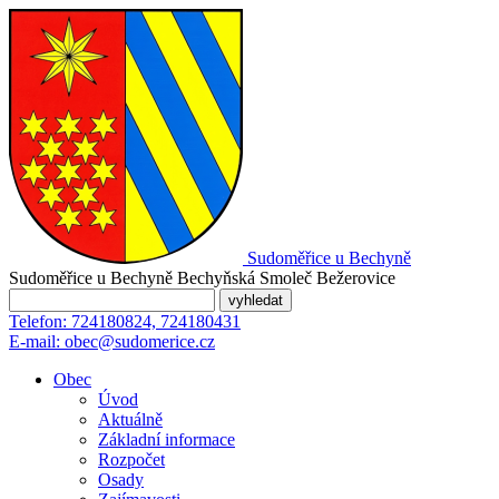
Sudoměřice
u Bechyně
Sudoměřice u Bechyně
Bechyňská Smoleč
Bežerovice
Telefon:
724180824, 724180431
E-mail:
obec@sudomerice.cz
Obec
Úvod
Aktuálně
Základní informace
Rozpočet
Osady