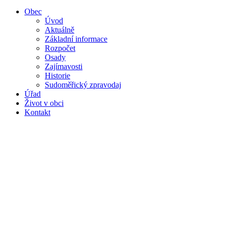
Obec
Úvod
Aktuálně
Základní informace
Rozpočet
Osady
Zajímavosti
Historie
Sudoměřický zpravodaj
Úřad
Život v obci
Kontakt