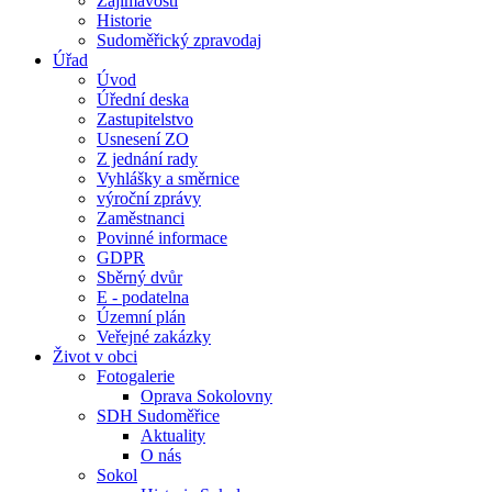
Zajímavosti
Historie
Sudoměřický zpravodaj
Úřad
Úvod
Úřední deska
Zastupitelstvo
Usnesení ZO
Z jednání rady
Vyhlášky a směrnice
výroční zprávy
Zaměstnanci
Povinné informace
GDPR
Sběrný dvůr
E - podatelna
Územní plán
Veřejné zakázky
Život v obci
Fotogalerie
Oprava Sokolovny
SDH Sudoměřice
Aktuality
O nás
Sokol