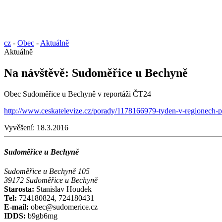
cz
-
Obec
-
Aktuálně
Aktuálně
Na návštěvě: Sudoměřice u Bechyně
Obec Sudoměřice u Bechyně v reportáži ČT24
http://www.ceskatelevize.cz/porady/1178166979-tyden-v-regionech-
Vyvěšení:
18.3.2016
Sudoměřice u Bechyně
Sudoměřice u Bechyně 105
39172 Sudoměřice u Bechyně
Starosta:
Stanislav Houdek
Tel:
724180824, 724180431
E-mail:
obec@sudomerice.cz
IDDS:
b9gb6mg