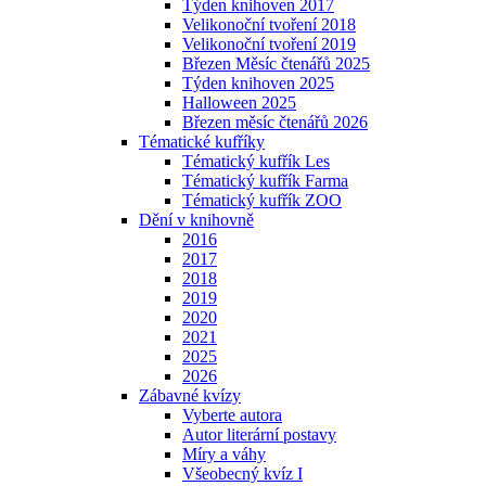
Týden knihoven 2017
Velikonoční tvoření 2018
Velikonoční tvoření 2019
Březen Měsíc čtenářů 2025
Týden knihoven 2025
Halloween 2025
Březen měsíc čtenářů 2026
Tématické kufříky
Tématický kufřík Les
Tématický kufřík Farma
Tématický kufřík ZOO
Dění v knihovně
2016
2017
2018
2019
2020
2021
2025
2026
Zábavné kvízy
Vyberte autora
Autor literární postavy
Míry a váhy
Všeobecný kvíz I