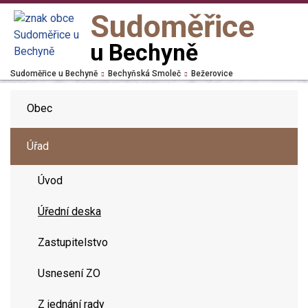
Sudoměřice
u Bechyně
Sudoměřice u Bechyně
Bechyňská Smoleč
Bežerovice
Obec
Úřad
Úvod
Úřední deska
Zastupitelstvo
Usnesení ZO
Z jednání rady