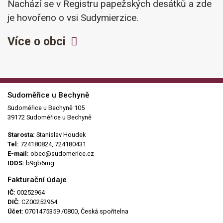
Nachází se v Registru papežských desátků a zde
je hovořeno o vsi Sudymierzice.
Více o obci
Sudoměřice u Bechyně
Sudoměřice u Bechyně 105
39172 Sudoměřice u Bechyně
Starosta:
Stanislav Houdek
Tel:
724180824, 724180431
E-mail:
obec@sudomerice.cz
IDDS:
b9gb6mg
Fakturační údaje
IČ:
00252964
DIČ:
CZ00252964
Účet:
0701475359 /0800, Česká spořitelna