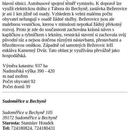
hlavní silnici. Autobusové spojení téměř vymizelo. K dopravě lze
využít elektrickou dráhu z Tábora do Bechyně, zastávka Bežerovice
je asi 1 km jižně od osady. Vzhledem k velmi malému počtu
obyvatel nefungují v osadě žádné služby. Bežerovice jsou ale
malebnou vesničkou, kterou v minulosti nepotkal žádný překotný
rozvoj. Proto je zde do současnosti zachována krásná náves s
kapličkou a rybníčkem s lekníny, vesnická stavení si zachovala svůj
původní ráz a nejsou dotčena různými nástavbami, přestavbami a
břizolitovou omítkou. Západně od samotných Bežerovic leží
enkláva Kamenný Dvůr. Tato oblast je využívána převážně jako
hospodářská.
Výměra katastru: 937 ha
Nadmořská výška 390 - 420
m nad mořem
Počet obyvatel 92
Počet domů 39
Sudoměřice u Bechyně
Sudoměřice u Bechyně 105
39172 Sudoměřice u Bechyně
Starosta:
Stanislav Houdek
Tel:
724180824, 724180431