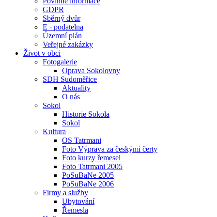
Povinné informace
GDPR
Sběrný dvůr
E - podatelna
Územní plán
Veřejné zakázky
Život v obci
Fotogalerie
Oprava Sokolovny
SDH Sudoměřice
Aktuality
O nás
Sokol
Historie Sokola
Sokol
Kultura
OS Tatrmani
Foto Výprava za českými čerty
Foto kurzy řemesel
Foto Tatrmani 2005
PoSuBaNe 2005
PoSuBaNe 2006
Firmy a služby
Ubytování
Řemesla