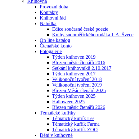
Knihovna
Provozní doba
Kontakty
Knihovní řád
Nabídka
Edice současné české poezie
Knihy sudoměřického rodáka J. A. Švece
On-line katalog
Čtenářské konto
Fotogalerie
Týden knihoven 2019
Březen měsíc čtenářů 2016
Setkání knihovníků 2.10.2017
Týden knihoven 2017
Velikonoční tvoření 2018
Velikonoční tvoření 2019
Březen Měsíc čtenářů 2025
Týden knihoven 2025
Halloween 2025
Březen měsíc čtenářů 2026
Tématické kufříky
Tématický kufřík Les
Tématický kufřík Farma
Tématický kufřík ZOO
Dění v knihovně