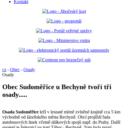
Kontakt
cz
-
Obec
-
Osady
Osady
Obec Sudoměřice u Bechyně tvoří tři
osady.....
Osada Sudoměřice
leží v lesnaté mírně zvlněné krajině cca 5 km
východně od lázeňského města Bechyně. Obcí projíždí řada
autobusových linek včetně dálkových spojů např. do Prahy. Další
spojení je železnicí na trati Tábor - Bechyně. Toto byla první