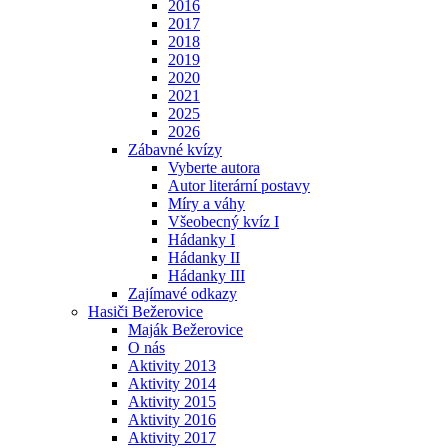
2016
2017
2018
2019
2020
2021
2025
2026
Zábavné kvízy
Vyberte autora
Autor literární postavy
Míry a váhy
Všeobecný kvíz I
Hádanky I
Hádanky II
Hádanky III
Zajímavé odkazy
Hasiči Bežerovice
Maják Bežerovice
O nás
Aktivity 2013
Aktivity 2014
Aktivity 2015
Aktivity 2016
Aktivity 2017