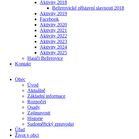
Aktivity 2018
Bežerovické přístavní slavnosti 2018
Aktivity 2019
Facebook
Aktivity 2020
Aktivity 2021
Aktivity 2022
Aktivity 2023
Aktivity 2024
Aktivity 2025
Hasiči Bežerovice
Kontakt
Obec
Úvod
Aktuálně
Základní informace
Rozpočet
Osady
Zajímavosti
Historie
Sudoměřický zpravodaj
Úřad
Život v obci