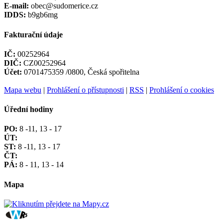
E-mail:
obec@sudomerice.cz
IDDS:
b9gb6mg
Fakturační údaje
IČ:
00252964
DIČ:
CZ00252964
Účet:
0701475359 /0800, Česká spořitelna
Mapa webu
|
Prohlášení o přístupnosti
|
RSS
|
Prohlášení o cookies
Úřední hodiny
PO:
8 -11, 13 - 17
ÚT:
ST:
8 -11, 13 - 17
ČT:
PÁ:
8 - 11, 13 - 14
Mapa