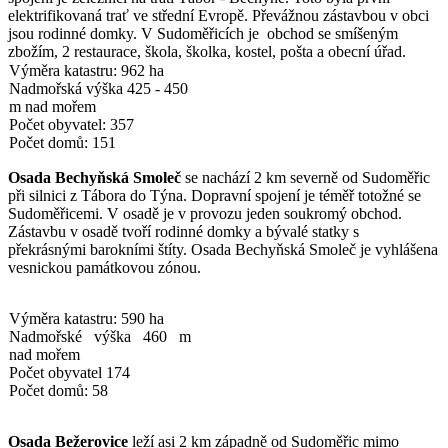
elektrifikovaná trať ve střední Evropě. Převážnou zástavbou v obci
jsou rodinné domky. V Sudoměřicích je obchod se smíšeným
zbožím, 2 restaurace, škola, školka, kostel, pošta a obecní úřad.
Výměra katastru: 962 ha
Nadmořská výška 425 - 450
m nad mořem
Počet obyvatel: 357
Počet domů: 151
Osada Bechyňská Smoleč
se nachází 2 km severně od Sudoměřic
při silnici z Tábora do Týna. Dopravní spojení je téměř totožné se
Sudoměřicemi. V osadě je v provozu jeden soukromý obchod.
Zástavbu v osadě tvoří rodinné domky a bývalé statky s
překrásnými barokními štíty. Osada Bechyňská Smoleč je vyhlášena
vesnickou památkovou zónou.
Výměra katastru: 590 ha
Nadmořské výška 460 m
nad mořem
Počet obyvatel 174
Počet domů: 58
Osada Bežerovice
leží asi 2 km západně od Sudoměřic mimo