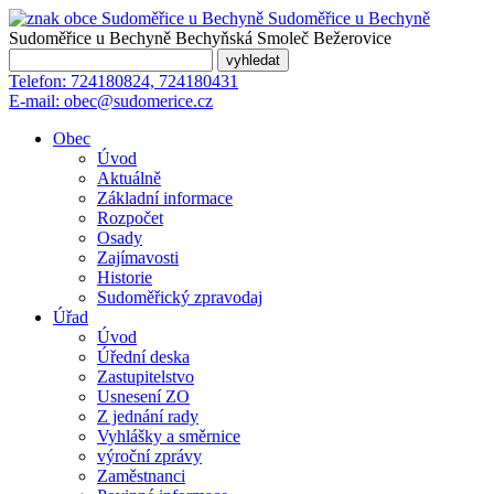
Sudoměřice
u Bechyně
Sudoměřice u Bechyně
Bechyňská Smoleč
Bežerovice
Telefon:
724180824, 724180431
E-mail:
obec@sudomerice.cz
Obec
Úvod
Aktuálně
Základní informace
Rozpočet
Osady
Zajímavosti
Historie
Sudoměřický zpravodaj
Úřad
Úvod
Úřední deska
Zastupitelstvo
Usnesení ZO
Z jednání rady
Vyhlášky a směrnice
výroční zprávy
Zaměstnanci