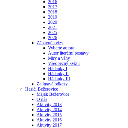
2016
2017
2018
2019
2020
2021
2025
2026
Zábavné kvízy
Vyberte autora
Autor literární postavy
Míry a váhy
Všeobecný kvíz I
Hádanky I
Hádanky II
Hádanky III
Zajímavé odkazy
Hasiči Bežerovice
Maják Bežerovice
O nás
Aktivity 2013
Aktivity 2014
Aktivity 2015
Aktivity 2016
Aktivity 2017