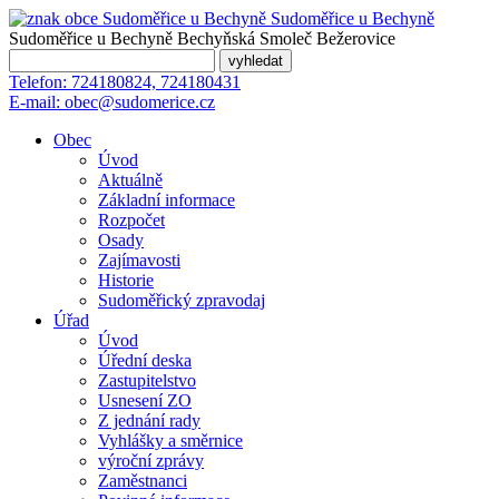
Sudoměřice
u Bechyně
Sudoměřice u Bechyně
Bechyňská Smoleč
Bežerovice
Telefon:
724180824, 724180431
E-mail:
obec@sudomerice.cz
Obec
Úvod
Aktuálně
Základní informace
Rozpočet
Osady
Zajímavosti
Historie
Sudoměřický zpravodaj
Úřad
Úvod
Úřední deska
Zastupitelstvo
Usnesení ZO
Z jednání rady
Vyhlášky a směrnice
výroční zprávy
Zaměstnanci