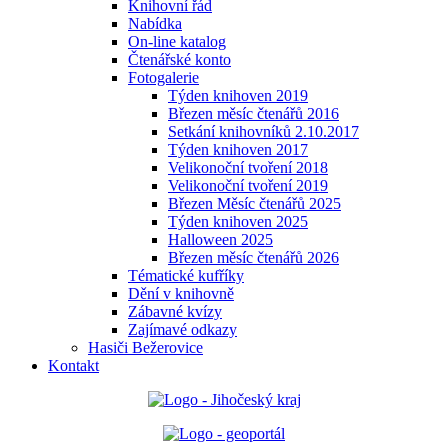
Knihovní řád
Nabídka
On-line katalog
Čtenářské konto
Fotogalerie
Týden knihoven 2019
Březen měsíc čtenářů 2016
Setkání knihovníků 2.10.2017
Týden knihoven 2017
Velikonoční tvoření 2018
Velikonoční tvoření 2019
Březen Měsíc čtenářů 2025
Týden knihoven 2025
Halloween 2025
Březen měsíc čtenářů 2026
Tématické kufříky
Dění v knihovně
Zábavné kvízy
Zajímavé odkazy
Hasiči Bežerovice
Kontakt