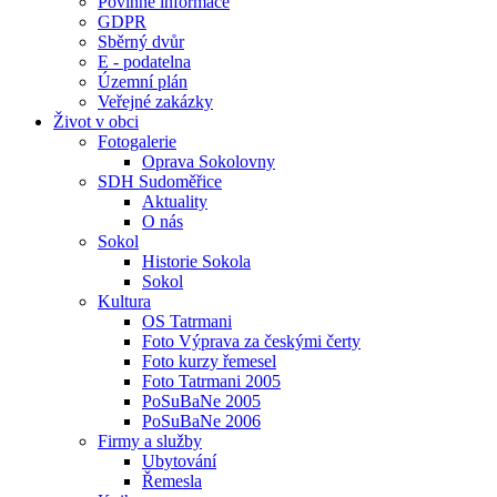
Povinné informace
GDPR
Sběrný dvůr
E - podatelna
Územní plán
Veřejné zakázky
Život v obci
Fotogalerie
Oprava Sokolovny
SDH Sudoměřice
Aktuality
O nás
Sokol
Historie Sokola
Sokol
Kultura
OS Tatrmani
Foto Výprava za českými čerty
Foto kurzy řemesel
Foto Tatrmani 2005
PoSuBaNe 2005
PoSuBaNe 2006
Firmy a služby
Ubytování
Řemesla