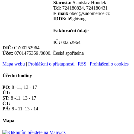
Starosta:
Stanislav Houdek
Tel:
724180824, 724180431
E-mail:
obec@sudomerice.cz
IDDS:
b9gb6mg
Fakturační údaje
IČ:
00252964
DIČ:
CZ00252964
Účet:
0701475359 /0800, Česká spořitelna
Mapa webu
|
Prohlášení o přístupnosti
|
RSS
|
Prohlášení o cookies
Úřední hodiny
PO:
8 -11, 13 - 17
ÚT:
ST:
8 -11, 13 - 17
ČT:
PÁ:
8 - 11, 13 - 14
Mapa