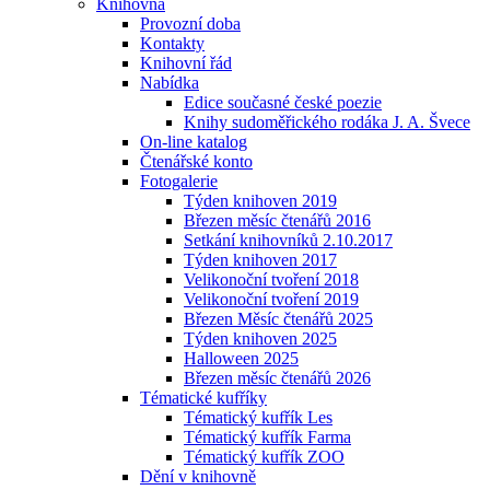
Knihovna
Provozní doba
Kontakty
Knihovní řád
Nabídka
Edice současné české poezie
Knihy sudoměřického rodáka J. A. Švece
On-line katalog
Čtenářské konto
Fotogalerie
Týden knihoven 2019
Březen měsíc čtenářů 2016
Setkání knihovníků 2.10.2017
Týden knihoven 2017
Velikonoční tvoření 2018
Velikonoční tvoření 2019
Březen Měsíc čtenářů 2025
Týden knihoven 2025
Halloween 2025
Březen měsíc čtenářů 2026
Tématické kufříky
Tématický kufřík Les
Tématický kufřík Farma
Tématický kufřík ZOO
Dění v knihovně