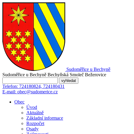
Sudoměřice
u Bechyně
Sudoměřice u Bechyně
Bechyňská Smoleč
Bežerovice
Telefon:
724180824, 724180431
E-mail:
obec@sudomerice.cz
Obec
Úvod
Aktuálně
Základní informace
Rozpočet
Osady