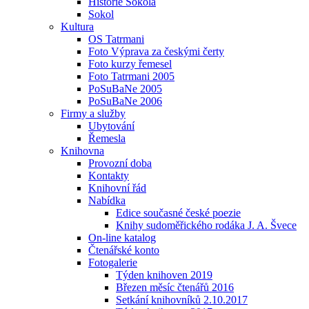
Historie Sokola
Sokol
Kultura
OS Tatrmani
Foto Výprava za českými čerty
Foto kurzy řemesel
Foto Tatrmani 2005
PoSuBaNe 2005
PoSuBaNe 2006
Firmy a služby
Ubytování
Řemesla
Knihovna
Provozní doba
Kontakty
Knihovní řád
Nabídka
Edice současné české poezie
Knihy sudoměřického rodáka J. A. Švece
On-line katalog
Čtenářské konto
Fotogalerie
Týden knihoven 2019
Březen měsíc čtenářů 2016
Setkání knihovníků 2.10.2017