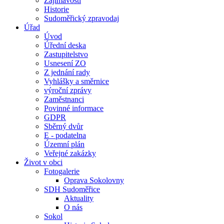
Zajímavosti
Historie
Sudoměřický zpravodaj
Úřad
Úvod
Úřední deska
Zastupitelstvo
Usnesení ZO
Z jednání rady
Vyhlášky a směrnice
výroční zprávy
Zaměstnanci
Povinné informace
GDPR
Sběrný dvůr
E - podatelna
Územní plán
Veřejné zakázky
Život v obci
Fotogalerie
Oprava Sokolovny
SDH Sudoměřice
Aktuality
O nás
Sokol