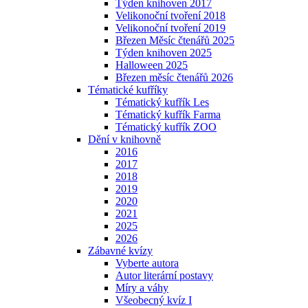
Týden knihoven 2017
Velikonoční tvoření 2018
Velikonoční tvoření 2019
Březen Měsíc čtenářů 2025
Týden knihoven 2025
Halloween 2025
Březen měsíc čtenářů 2026
Tématické kufříky
Tématický kufřík Les
Tématický kufřík Farma
Tématický kufřík ZOO
Dění v knihovně
2016
2017
2018
2019
2020
2021
2025
2026
Zábavné kvízy
Vyberte autora
Autor literární postavy
Míry a váhy
Všeobecný kvíz I