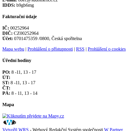
IDDS:
b9gb6mg
Fakturační údaje
IČ:
00252964
DIČ:
CZ00252964
Účet:
0701475359 /0800, Česká spořitelna
Mapa webu
|
Prohlášení o přístupnosti
|
RSS
|
Prohlášení o cookies
Úřední hodiny
PO:
8 -11, 13 - 17
ÚT:
ST:
8 -11, 13 - 17
ČT:
PÁ:
8 - 11, 13 - 14
Mapa
Vytvořil WRS
- Webový Redakční Systém společnosti
W Partner