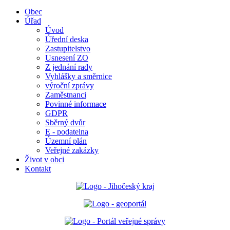
Obec
Úřad
Úvod
Úřední deska
Zastupitelstvo
Usnesení ZO
Z jednání rady
Vyhlášky a směrnice
výroční zprávy
Zaměstnanci
Povinné informace
GDPR
Sběrný dvůr
E - podatelna
Územní plán
Veřejné zakázky
Život v obci
Kontakt