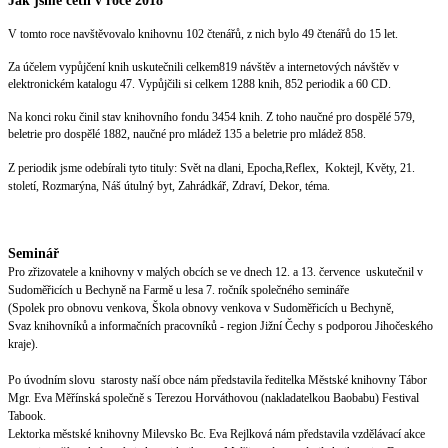
Jak jsme četli v roce 2018
V tomto roce navštěvovalo knihovnu 102 čtenářů, z nich bylo 49 čtenářů do 15 let.
Za účelem vypůjčení knih uskutečnili celkem819 návštěv a internetových návštěv v
elektronickém katalogu 47. Vypůjčili si celkem 1288 knih, 852 periodik a 60 CD.
Na konci roku činil stav knihovního fondu 3454 knih. Z toho naučné pro dospělé 579,
beletrie pro dospělé 1882, naučné pro mládež 135 a beletrie pro mládež 858.
Z periodik jsme odebírali tyto tituly: Svět na dlani, Epocha,Reflex, Koktejl, Květy, 21.
století, Rozmarýna, Náš útulný byt, Zahrádkář, Zdraví, Dekor, téma.
Seminář
Pro zřizovatele a knihovny v malých obcích se ve dnech 12. a 13. července uskutečnil v
Sudoměřicích u Bechyně na Farmě u lesa 7. ročník společného semináře
(Spolek pro obnovu venkova, Škola obnovy venkova v Sudoměřicích u Bechyně,
Svaz knihovníků a informačních pracovníků - region Jižní Čechy s podporou Jihočeského
kraje).
Po úvodním slovu starosty naší obce nám představila ředitelka Městské knihovny Tábor
Mgr. Eva Měřínská společně s Terezou Horváthovou (nakladatelkou Baobabu) Festival
Tabook.
Lektorka městské knihovny Milevsko Bc. Eva Rejlková nám představila vzdělávací akce