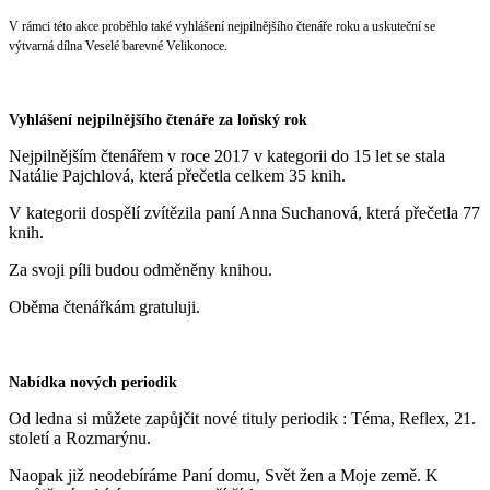
V rámci této akce proběhlo také vyhlášení nejpilnějšího čtenáře roku a uskuteční se
výtvarná dílna Veselé barevné Velikonoce.
Vyhlášení nejpilnějšího čtenáře za loňský rok
Nejpilnějším čtenářem v roce 2017 v kategorii do 15 let se stala
Natálie Pajchlová, která přečetla celkem 35 knih.
V kategorii dospělí zvítězila paní Anna Suchanová, která přečetla 77
knih.
Za svoji píli budou odměněny knihou.
Oběma čtenářkám gratuluji.
Nabídka nových periodik
Od ledna si můžete zapůjčit nové tituly periodik : Téma, Reflex, 21.
století a Rozmarýnu.
Naopak již neodebíráme Paní domu, Svět žen a Moje země. K