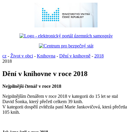
cz
-
Život v obci
-
Knihovna
-
Dění v knihovně
-
2018
2018
Dění v knihovne v roce 2018
Nejpilnější čtenář v roce 2018
Nejpilnějším čtenářem v roce 2018 v kategorii do 15 let se stal
David Šonka, který přečetl celkem 39 knih.
V kategorii dospělí zvítězila paní Marie Jankovičová, která přečetla
105 knih.