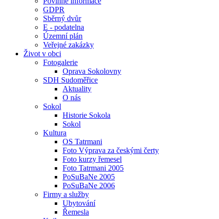
Povinné informace
GDPR
Sběrný dvůr
E - podatelna
Územní plán
Veřejné zakázky
Život v obci
Fotogalerie
Oprava Sokolovny
SDH Sudoměřice
Aktuality
O nás
Sokol
Historie Sokola
Sokol
Kultura
OS Tatrmani
Foto Výprava za českými čerty
Foto kurzy řemesel
Foto Tatrmani 2005
PoSuBaNe 2005
PoSuBaNe 2006
Firmy a služby
Ubytování
Řemesla