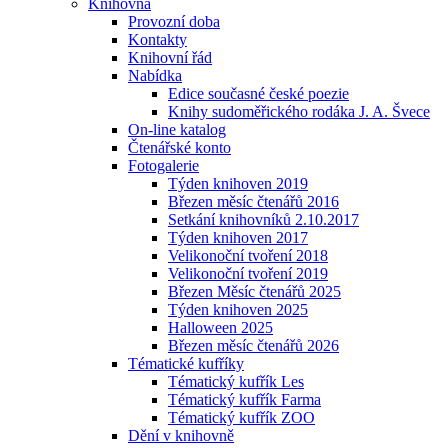
Knihovna
Provozní doba
Kontakty
Knihovní řád
Nabídka
Edice současné české poezie
Knihy sudoměřického rodáka J. A. Švece
On-line katalog
Čtenářské konto
Fotogalerie
Týden knihoven 2019
Březen měsíc čtenářů 2016
Setkání knihovníků 2.10.2017
Týden knihoven 2017
Velikonoční tvoření 2018
Velikonoční tvoření 2019
Březen Měsíc čtenářů 2025
Týden knihoven 2025
Halloween 2025
Březen měsíc čtenářů 2026
Tématické kufříky
Tématický kufřík Les
Tématický kufřík Farma
Tématický kufřík ZOO
Dění v knihovně