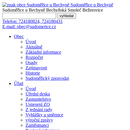
Sudoměřice
u Bechyně
Sudoměřice u Bechyně
Bechyňská Smoleč
Bežerovice
Telefon:
724180824, 724180431
E-mail:
obec@sudomerice.cz
Obec
Úvod
Aktuálně
Základní informace
Rozpočet
Osady
Zajímavosti
Historie
Sudoměřický zpravodaj
Úřad
Úvod
Úřední deska
Zastupitelstvo
Usnesení ZO
Z jednání rady
Vyhlášky a směrnice
výroční zprávy
Zaměstnanci