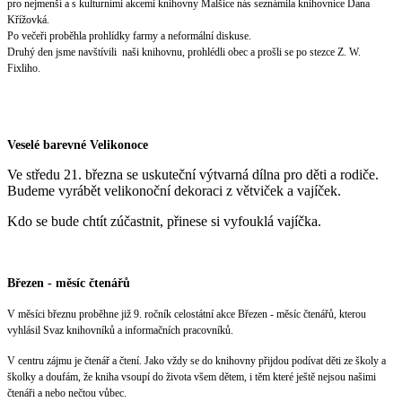
pro nejmenší a s kulturními akcemi knihovny Malšice nás seznámila knihovnice Dana
Křížovká.
Po večeři proběhla prohlídky farmy a neformální diskuse.
Druhý den jsme navštívili naši knihovnu, prohlédli obec a prošli se po stezce Z. W.
Fixliho.
Veselé barevné Velikonoce
Ve středu 21. března se uskuteční výtvarná dílna pro děti a rodiče.
Budeme vyrábět velikonoční dekoraci z větviček a vajíček.
Kdo se bude chtít zúčastnit, přinese si vyfouklá vajíčka.
Březen - měsíc čtenářů
V měsíci březnu proběhne již 9. ročník celostátní akce Březen - měsíc čtenářů, kterou
vyhlásil Svaz knihovníků a informačních pracovníků.
V centru zájmu je čtenář a čtení. Jako vždy se do knihovny přijdou podívat děti ze školy a
školky a doufám, že kniha vsoupí do života všem dětem, i těm které ještě nejsou našimi
čtenáři a nebo nečtou vůbec.