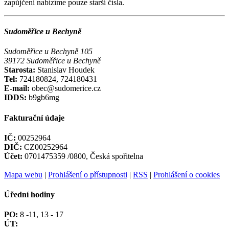
zapůjčení nabízíme pouze starší čísla.
Sudoměřice u Bechyně
Sudoměřice u Bechyně 105
39172 Sudoměřice u Bechyně
Starosta:
Stanislav Houdek
Tel:
724180824, 724180431
E-mail:
obec@sudomerice.cz
IDDS:
b9gb6mg
Fakturační údaje
IČ:
00252964
DIČ:
CZ00252964
Účet:
0701475359 /0800, Česká spořitelna
Mapa webu
|
Prohlášení o přístupnosti
|
RSS
|
Prohlášení o cookies
Úřední hodiny
PO:
8 -11, 13 - 17
ÚT: