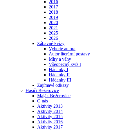
2016
2017
2018
2019
2020
2021
2025
2026
Zábavné kvízy
Vyberte autora
Autor literární postavy
Míry a váhy
Všeobecný kvíz I
Hádanky I
Hádanky II
Hádanky III
Zajímavé odkazy
Hasiči Bežerovice
Maják Bežerovice
O nás
Aktivity 2013
Aktivity 2014
Aktivity 2015
Aktivity 2016
Aktivity 2017