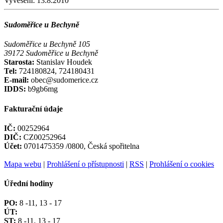
Vyvěšení:
13.8.2010
Sudoměřice u Bechyně
Sudoměřice u Bechyně 105
39172 Sudoměřice u Bechyně
Starosta:
Stanislav Houdek
Tel:
724180824, 724180431
E-mail:
obec@sudomerice.cz
IDDS:
b9gb6mg
Fakturační údaje
IČ:
00252964
DIČ:
CZ00252964
Účet:
0701475359 /0800, Česká spořitelna
Mapa webu
|
Prohlášení o přístupnosti
|
RSS
|
Prohlášení o cookies
Úřední hodiny
PO:
8 -11, 13 - 17
ÚT:
ST:
8 -11, 13 - 17