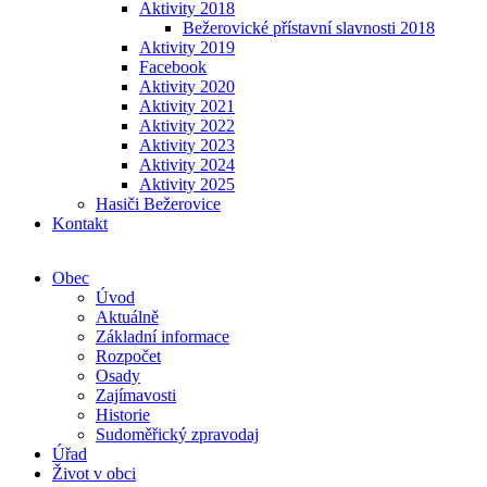
Aktivity 2018
Bežerovické přístavní slavnosti 2018
Aktivity 2019
Facebook
Aktivity 2020
Aktivity 2021
Aktivity 2022
Aktivity 2023
Aktivity 2024
Aktivity 2025
Hasiči Bežerovice
Kontakt
Obec
Úvod
Aktuálně
Základní informace
Rozpočet
Osady
Zajímavosti
Historie
Sudoměřický zpravodaj
Úřad
Život v obci