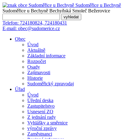
Sudoměřice
u Bechyně
Sudoměřice u Bechyně
Bechyňská Smoleč
Bežerovice
Telefon:
724180824, 724180431
E-mail:
obec@sudomerice.cz
Obec
Úvod
Aktuálně
Základní informace
Rozpočet
Osady
Zajímavosti
Historie
Sudoměřický zpravodaj
Úřad
Úvod
Úřední deska
Zastupitelstvo
Usnesení ZO
Z jednání rady
Vyhlášky a směrnice
výroční zprávy
Zaměstnanci