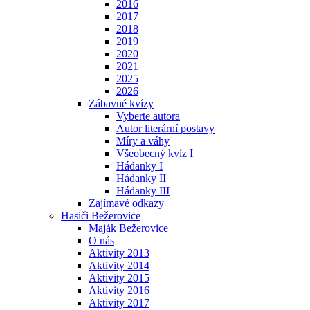
2016
2017
2018
2019
2020
2021
2025
2026
Zábavné kvízy
Vyberte autora
Autor literární postavy
Míry a váhy
Všeobecný kvíz I
Hádanky I
Hádanky II
Hádanky III
Zajímavé odkazy
Hasiči Bežerovice
Maják Bežerovice
O nás
Aktivity 2013
Aktivity 2014
Aktivity 2015
Aktivity 2016
Aktivity 2017