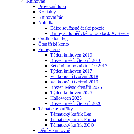
Knihovna
Provozní doba
Kontakty
Knihovní řád
Nabídka
Edice současné české poezie
Knihy sudoměřického rodáka J. A. Švece
On-line katalog
Čtenářské konto
Fotogalerie
Týden knihoven 2019
Březen měsíc čtenářů 2016
Setkání knihovníků 2.10.2017
Týden knihoven 2017
Velikonoční tvoření 2018
Velikonoční tvoření 2019
Březen Měsíc čtenářů 2025
Týden knihoven 2025
Halloween 2025
Březen měsíc čtenářů 2026
Tématické kufříky
Tématický kufřík Les
Tématický kufřík Farma
Tématický kufřík ZOO
Dění v knihovně