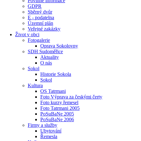
Povinné informace
GDPR
Sběrný dvůr
E - podatelna
Územní plán
Veřejné zakázky
Život v obci
Fotogalerie
Oprava Sokolovny
SDH Sudoměřice
Aktuality
O nás
Sokol
Historie Sokola
Sokol
Kultura
OS Tatrmani
Foto Výprava za českými čerty
Foto kurzy řemesel
Foto Tatrmani 2005
PoSuBaNe 2005
PoSuBaNe 2006
Firmy a služby
Ubytování
Řemesla