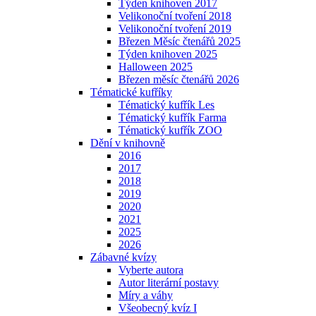
Týden knihoven 2017
Velikonoční tvoření 2018
Velikonoční tvoření 2019
Březen Měsíc čtenářů 2025
Týden knihoven 2025
Halloween 2025
Březen měsíc čtenářů 2026
Tématické kufříky
Tématický kufřík Les
Tématický kufřík Farma
Tématický kufřík ZOO
Dění v knihovně
2016
2017
2018
2019
2020
2021
2025
2026
Zábavné kvízy
Vyberte autora
Autor literární postavy
Míry a váhy
Všeobecný kvíz I