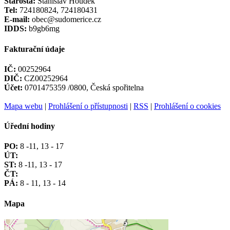
Starosta:
Stanislav Houdek
Tel:
724180824, 724180431
E-mail:
obec@sudomerice.cz
IDDS:
b9gb6mg
Fakturační údaje
IČ:
00252964
DIČ:
CZ00252964
Účet:
0701475359 /0800, Česká spořitelna
Mapa webu
|
Prohlášení o přístupnosti
|
RSS
|
Prohlášení o cookies
Úřední hodiny
PO:
8 -11, 13 - 17
ÚT:
ST:
8 -11, 13 - 17
ČT:
PÁ:
8 - 11, 13 - 14
Mapa