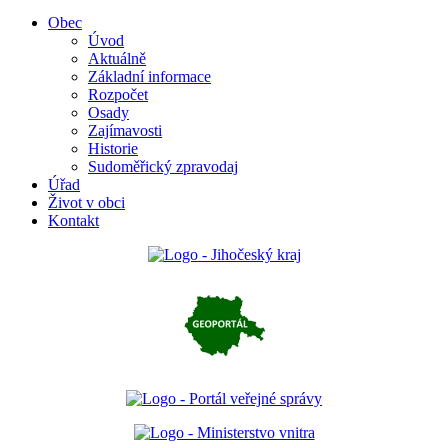
Obec
Úvod
Aktuálně
Základní informace
Rozpočet
Osady
Zajímavosti
Historie
Sudoměřický zpravodaj
Úřad
Život v obci
Kontakt