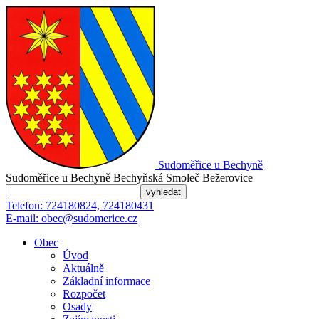
Sudoměřice
u Bechyně
Sudoměřice u Bechyně
Bechyňská Smoleč
Bežerovice
Telefon:
724180824, 724180431
E-mail:
obec@sudomerice.cz
Obec
Úvod
Aktuálně
Základní informace
Rozpočet
Osady