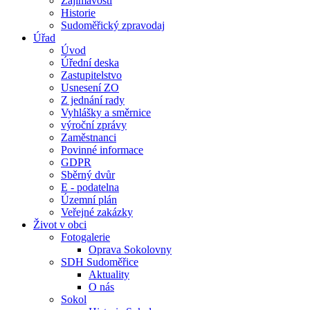
Zajímavosti
Historie
Sudoměřický zpravodaj
Úřad
Úvod
Úřední deska
Zastupitelstvo
Usnesení ZO
Z jednání rady
Vyhlášky a směrnice
výroční zprávy
Zaměstnanci
Povinné informace
GDPR
Sběrný dvůr
E - podatelna
Územní plán
Veřejné zakázky
Život v obci
Fotogalerie
Oprava Sokolovny
SDH Sudoměřice
Aktuality
O nás
Sokol