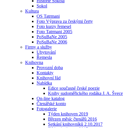
Historie Sokola
Sokol
Kultura
OS Tatrmani
Foto Výprava za českými čerty
Foto kurzy řemesel
Foto Tatrmani 2005
PoSuBaNe 2005
PoSuBaNe 2006
Firmy a služby
Ubytování
Řemesla
Knihovna
Provozní doba
Kontakty
Knihovní řád
Nabídka
Edice současné české poezie
Knihy sudoměřického rodáka J. A. Švece
On-line katalog
Čtenářské konto
Fotogalerie
Týden knihoven 2019
Březen měsíc čtenářů 2016
Setkání knihovníků 2.10.2017