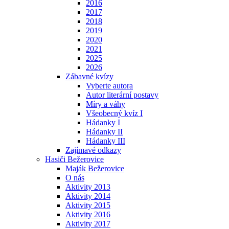
2016
2017
2018
2019
2020
2021
2025
2026
Zábavné kvízy
Vyberte autora
Autor literární postavy
Míry a váhy
Všeobecný kvíz I
Hádanky I
Hádanky II
Hádanky III
Zajímavé odkazy
Hasiči Bežerovice
Maják Bežerovice
O nás
Aktivity 2013
Aktivity 2014
Aktivity 2015
Aktivity 2016
Aktivity 2017