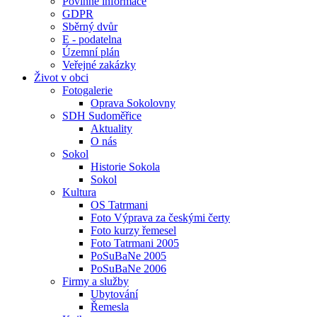
Povinné informace
GDPR
Sběrný dvůr
E - podatelna
Územní plán
Veřejné zakázky
Život v obci
Fotogalerie
Oprava Sokolovny
SDH Sudoměřice
Aktuality
O nás
Sokol
Historie Sokola
Sokol
Kultura
OS Tatrmani
Foto Výprava za českými čerty
Foto kurzy řemesel
Foto Tatrmani 2005
PoSuBaNe 2005
PoSuBaNe 2006
Firmy a služby
Ubytování
Řemesla