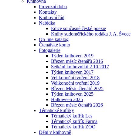
Knihovna
Provozní doba
Kontakty
Knihovní řád
Nabídka
Edice současné české poezie
Knihy sudoměřického rodáka J. A. Švece
On-line katalog
Čtenářské konto
Fotogalerie
Týden knihoven 2019
Březen měsíc čtenářů 2016
Setkání knihovníků 2.10.2017
Týden knihoven 2017
Velikonoční tvoření 2018
Velikonoční tvoření 2019
Březen Měsíc čtenářů 2025
Týden knihoven 2025
Halloween 2025
Březen měsíc čtenářů 2026
Tématické kufříky
Tématický kufřík Les
Tématický kufřík Farma
Tématický kufřík ZOO
Dění v knihovně