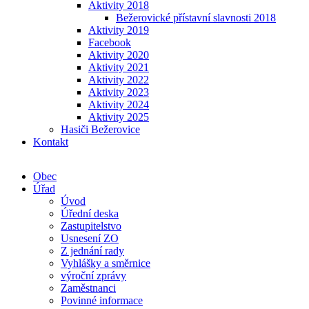
Aktivity 2018
Bežerovické přístavní slavnosti 2018
Aktivity 2019
Facebook
Aktivity 2020
Aktivity 2021
Aktivity 2022
Aktivity 2023
Aktivity 2024
Aktivity 2025
Hasiči Bežerovice
Kontakt
Obec
Úřad
Úvod
Úřední deska
Zastupitelstvo
Usnesení ZO
Z jednání rady
Vyhlášky a směrnice
výroční zprávy
Zaměstnanci
Povinné informace