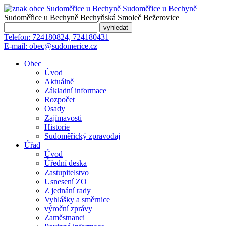
Sudoměřice
u Bechyně
Sudoměřice u Bechyně
Bechyňská Smoleč
Bežerovice
Telefon:
724180824, 724180431
E-mail:
obec@sudomerice.cz
Obec
Úvod
Aktuálně
Základní informace
Rozpočet
Osady
Zajímavosti
Historie
Sudoměřický zpravodaj
Úřad
Úvod
Úřední deska
Zastupitelstvo
Usnesení ZO
Z jednání rady
Vyhlášky a směrnice
výroční zprávy
Zaměstnanci