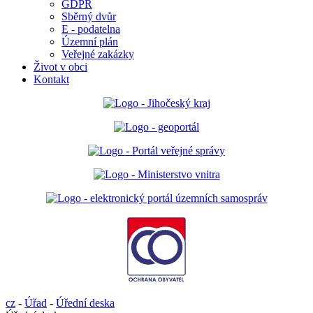
GDPR
Sběrný dvůr
E - podatelna
Územní plán
Veřejné zakázky
Život v obci
Kontakt
cz
-
Úřad
-
Úřední deska