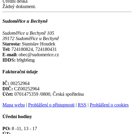
Úřední deska
Žádný dokument.
Sudoměřice u Bechyně
Sudoměřice u Bechyně 105
39172 Sudoměřice u Bechyně
Starosta:
Stanislav Houdek
Tel:
724180824, 724180431
E-mail:
obec@sudomerice.cz
IDDS:
b9gb6mg
Fakturační údaje
IČ:
00252964
DIČ:
CZ00252964
Účet:
0701475359 /0800, Česká spořitelna
Mapa webu
|
Prohlášení o přístupnosti
|
RSS
|
Prohlášení o cookies
Úřední hodiny
PO:
8 -11, 13 - 17
ÚT: