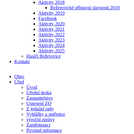
Aktivity 2018
Bežerovické přístavní slavnosti 2018
Aktivity 2019
Facebook
Aktivity 2020
Aktivity 2021
Aktivity 2022
Aktivity 2023
Aktivity 2024
Aktivity 2025
Hasiči Bežerovice
Kontakt
Obec
Úřad
Úvod
Úřední deska
Zastupitelstvo
Usnesení ZO
Z jednání rady
Vyhlášky a směrnice
výroční zprávy
Zaměstnanci
Povinné informace