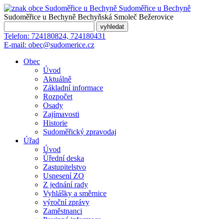
Sudoměřice
u Bechyně
Sudoměřice u Bechyně
Bechyňská Smoleč
Bežerovice
Telefon:
724180824, 724180431
E-mail:
obec@sudomerice.cz
Obec
Úvod
Aktuálně
Základní informace
Rozpočet
Osady
Zajímavosti
Historie
Sudoměřický zpravodaj
Úřad
Úvod
Úřední deska
Zastupitelstvo
Usnesení ZO
Z jednání rady
Vyhlášky a směrnice
výroční zprávy
Zaměstnanci