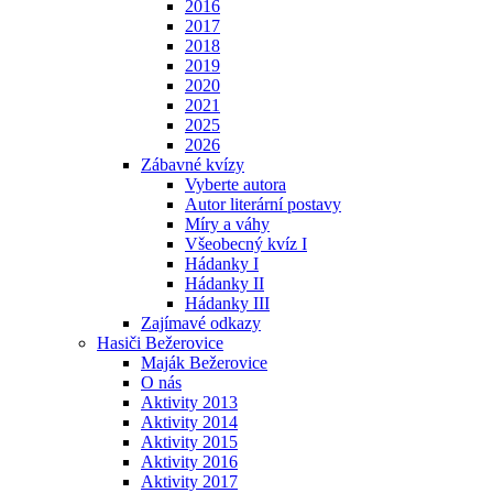
2016
2017
2018
2019
2020
2021
2025
2026
Zábavné kvízy
Vyberte autora
Autor literární postavy
Míry a váhy
Všeobecný kvíz I
Hádanky I
Hádanky II
Hádanky III
Zajímavé odkazy
Hasiči Bežerovice
Maják Bežerovice
O nás
Aktivity 2013
Aktivity 2014
Aktivity 2015
Aktivity 2016
Aktivity 2017