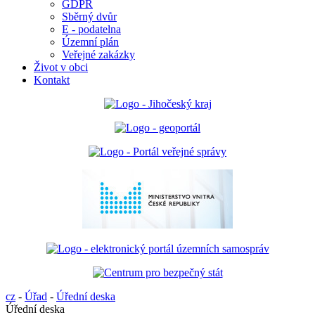
GDPR
Sběrný dvůr
E - podatelna
Územní plán
Veřejné zakázky
Život v obci
Kontakt
cz
-
Úřad
-
Úřední deska
Úřední deska