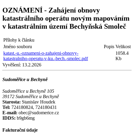
OZNÁMENÍ - Zahájení obnovy
katastrálního operátu novým mapováním
v katastrálním území Bechyňská Smoleč
Přílohy k článku
Jméno souboru
Popis
Velikost
katast.-u.-oznameni-o-zahajeni-obnovy-
1058.4
katastralniho-operatu-v-ku.-bech.-smolec.pdf
Kb
Vyvěšení:
13.2.2026
Sudoměřice u Bechyně
Sudoměřice u Bechyně 105
39172 Sudoměřice u Bechyně
Starosta:
Stanislav Houdek
Tel:
724180824, 724180431
E-mail:
obec@sudomerice.cz
IDDS:
b9gb6mg
Fakturační údaje