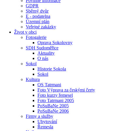
Povinné informace
GDPR
Sběrný dvůr
E - podatelna
Územní plán
Veřejné zakázky
Život v obci
Fotogalerie
Oprava Sokolovny
SDH Sudoměřice
Aktuality
O nás
Sokol
Historie Sokola
Sokol
Kultura
OS Tatrmani
Foto Výprava za českými čerty
Foto kurzy řemesel
Foto Tatrmani 2005
PoSuBaNe 2005
PoSuBaNe 2006
Firmy a služby
Ubytování
Řemesla