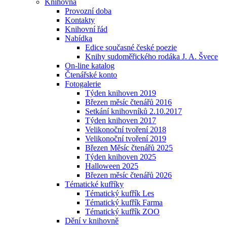
Knihovna
Provozní doba
Kontakty
Knihovní řád
Nabídka
Edice současné české poezie
Knihy sudoměřického rodáka J. A. Švece
On-line katalog
Čtenářské konto
Fotogalerie
Týden knihoven 2019
Březen měsíc čtenářů 2016
Setkání knihovníků 2.10.2017
Týden knihoven 2017
Velikonoční tvoření 2018
Velikonoční tvoření 2019
Březen Měsíc čtenářů 2025
Týden knihoven 2025
Halloween 2025
Březen měsíc čtenářů 2026
Tématické kufříky
Tématický kufřík Les
Tématický kufřík Farma
Tématický kufřík ZOO
Dění v knihovně