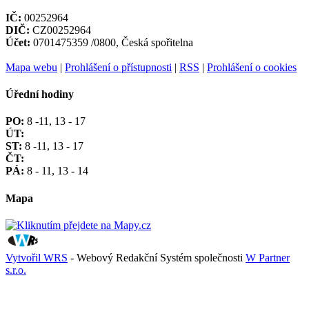
IČ:
00252964
DIČ:
CZ00252964
Účet:
0701475359 /0800, Česká spořitelna
Mapa webu
|
Prohlášení o přístupnosti
|
RSS
|
Prohlášení o cookies
Úřední hodiny
PO:
8 -11, 13 - 17
ÚT:
ST:
8 -11, 13 - 17
ČT:
PÁ:
8 - 11, 13 - 14
Mapa
Vytvořil WRS
- Webový Redakční Systém společnosti
W Partner
s.r.o.