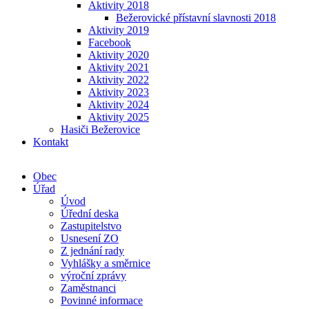
Aktivity 2018
Bežerovické přístavní slavnosti 2018
Aktivity 2019
Facebook
Aktivity 2020
Aktivity 2021
Aktivity 2022
Aktivity 2023
Aktivity 2024
Aktivity 2025
Hasiči Bežerovice
Kontakt
Obec
Úřad
Úvod
Úřední deska
Zastupitelstvo
Usnesení ZO
Z jednání rady
Vyhlášky a směrnice
výroční zprávy
Zaměstnanci
Povinné informace