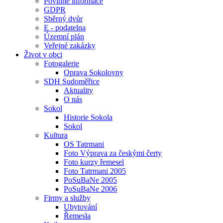
Povinné informace
GDPR
Sběrný dvůr
E - podatelna
Územní plán
Veřejné zakázky
Život v obci
Fotogalerie
Oprava Sokolovny
SDH Sudoměřice
Aktuality
O nás
Sokol
Historie Sokola
Sokol
Kultura
OS Tatrmani
Foto Výprava za českými čerty
Foto kurzy řemesel
Foto Tatrmani 2005
PoSuBaNe 2005
PoSuBaNe 2006
Firmy a služby
Ubytování
Řemesla