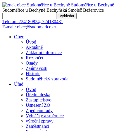
Sudoměřice
u Bechyně
Sudoměřice u Bechyně
Bechyňská Smoleč
Bežerovice
Telefon:
724180824, 724180431
E-mail:
obec@sudomerice.cz
Obec
Úvod
Aktuálně
Základní informace
Rozpočet
Osady
Zajímavosti
Historie
Sudoměřický zpravodaj
Úřad
Úvod
Úřední deska
Zastupitelstvo
Usnesení ZO
Z jednání rady
Vyhlášky a směrnice
výroční zprávy
Zaměstnanci