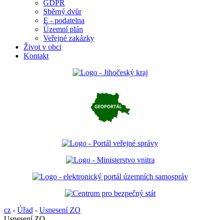
GDPR
Sběrný dvůr
E - podatelna
Územní plán
Veřejné zakázky
Život v obci
Kontakt
cz
-
Úřad
-
Usnesení ZO
Usnesení ZO