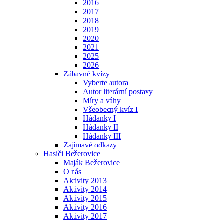
2016
2017
2018
2019
2020
2021
2025
2026
Zábavné kvízy
Vyberte autora
Autor literární postavy
Míry a váhy
Všeobecný kvíz I
Hádanky I
Hádanky II
Hádanky III
Zajímavé odkazy
Hasiči Bežerovice
Maják Bežerovice
O nás
Aktivity 2013
Aktivity 2014
Aktivity 2015
Aktivity 2016
Aktivity 2017