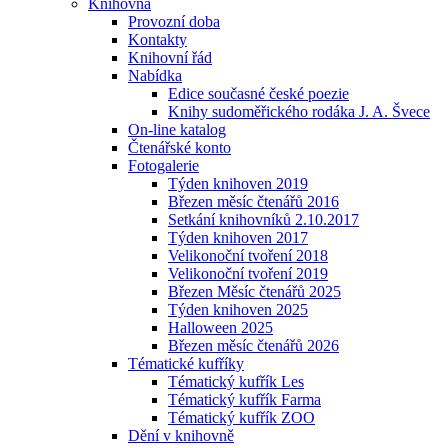
Knihovna
Provozní doba
Kontakty
Knihovní řád
Nabídka
Edice současné české poezie
Knihy sudoměřického rodáka J. A. Švece
On-line katalog
Čtenářské konto
Fotogalerie
Týden knihoven 2019
Březen měsíc čtenářů 2016
Setkání knihovníků 2.10.2017
Týden knihoven 2017
Velikonoční tvoření 2018
Velikonoční tvoření 2019
Březen Měsíc čtenářů 2025
Týden knihoven 2025
Halloween 2025
Březen měsíc čtenářů 2026
Tématické kufříky
Tématický kufřík Les
Tématický kufřík Farma
Tématický kufřík ZOO
Dění v knihovně