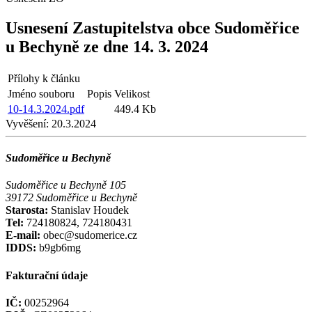
Usnesení Zastupitelstva obce Sudoměřice
u Bechyně ze dne 14. 3. 2024
Přílohy k článku
Jméno souboru
Popis
Velikost
10-14.3.2024.pdf
449.4 Kb
Vyvěšení:
20.3.2024
Sudoměřice u Bechyně
Sudoměřice u Bechyně 105
39172 Sudoměřice u Bechyně
Starosta:
Stanislav Houdek
Tel:
724180824, 724180431
E-mail:
obec@sudomerice.cz
IDDS:
b9gb6mg
Fakturační údaje
IČ:
00252964