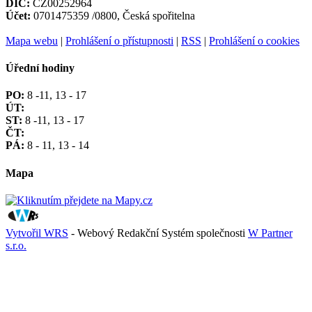
DIČ:
CZ00252964
Účet:
0701475359 /0800, Česká spořitelna
Mapa webu
|
Prohlášení o přístupnosti
|
RSS
|
Prohlášení o cookies
Úřední hodiny
PO:
8 -11, 13 - 17
ÚT:
ST:
8 -11, 13 - 17
ČT:
PÁ:
8 - 11, 13 - 14
Mapa
Vytvořil WRS
- Webový Redakční Systém společnosti
W Partner
s.r.o.