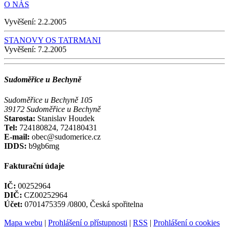
O NÁS
Vyvěšení:
2.2.2005
STANOVY OS TATRMANI
Vyvěšení:
7.2.2005
Sudoměřice u Bechyně
Sudoměřice u Bechyně 105
39172 Sudoměřice u Bechyně
Starosta:
Stanislav Houdek
Tel:
724180824, 724180431
E-mail:
obec@sudomerice.cz
IDDS:
b9gb6mg
Fakturační údaje
IČ:
00252964
DIČ:
CZ00252964
Účet:
0701475359 /0800, Česká spořitelna
Mapa webu
|
Prohlášení o přístupnosti
|
RSS
|
Prohlášení o cookies