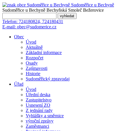
Sudoměřice
u Bechyně
Sudoměřice u Bechyně
Bechyňská Smoleč
Bežerovice
Telefon:
724180824, 724180431
E-mail:
obec@sudomerice.cz
Obec
Úvod
Aktuálně
Základní informace
Rozpočet
Osady
Zajímavosti
Historie
Sudoměřický zpravodaj
Úřad
Úvod
Úřední deska
Zastupitelstvo
Usnesení ZO
Z jednání rady
Vyhlášky a směrnice
výroční zprávy
Zaměstnanci