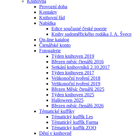
Knihovna
Provozní doba
Kontakty
Knihovní řád
Nabídka
Edice současné české poezie
Knihy sudoměřického rodáka J. A. Švece
On-line katalog
Čtenářské konto
Fotogalerie
Týden knihoven 2019
Březen měsíc čtenářů 2016
Setkání knihovníků 2.10.2017
Týden knihoven 2017
Velikonoční tvoření 2018
Velikonoční tvoření 2019
Březen Měsíc čtenářů 2025
Týden knihoven 2025
Halloween 2025
Březen měsíc čtenářů 2026
Tématické kufříky
Tématický kufřík Les
Tématický kufřík Farma
Tématický kufřík ZOO
Dění v knihovně