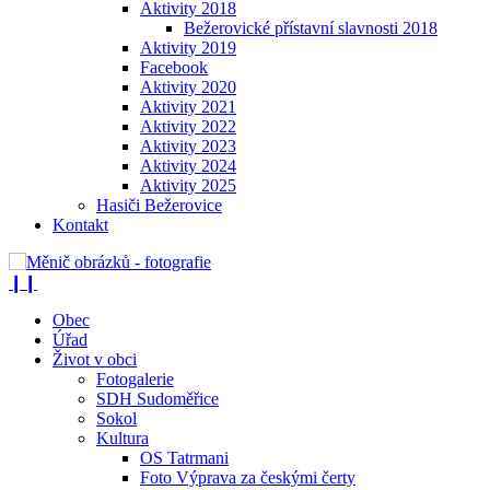
Aktivity 2018
Bežerovické přístavní slavnosti 2018
Aktivity 2019
Facebook
Aktivity 2020
Aktivity 2021
Aktivity 2022
Aktivity 2023
Aktivity 2024
Aktivity 2025
Hasiči Bežerovice
Kontakt
❙❙
Obec
Úřad
Život v obci
Fotogalerie
SDH Sudoměřice
Sokol
Kultura
OS Tatrmani
Foto Výprava za českými čerty