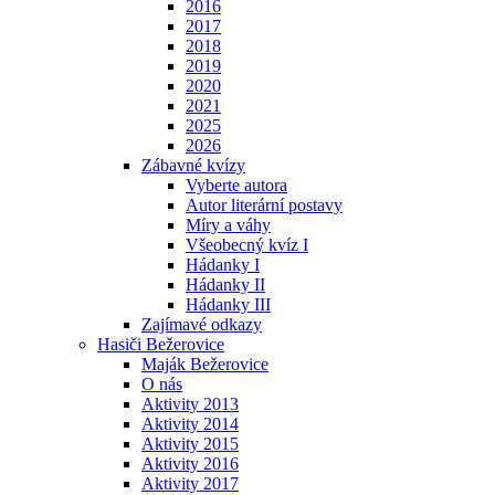
2016
2017
2018
2019
2020
2021
2025
2026
Zábavné kvízy
Vyberte autora
Autor literární postavy
Míry a váhy
Všeobecný kvíz I
Hádanky I
Hádanky II
Hádanky III
Zajímavé odkazy
Hasiči Bežerovice
Maják Bežerovice
O nás
Aktivity 2013
Aktivity 2014
Aktivity 2015
Aktivity 2016
Aktivity 2017