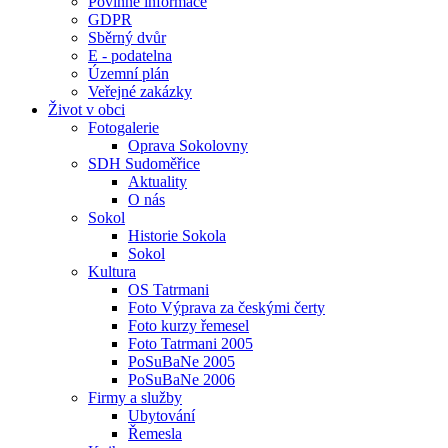
Povinné informace
GDPR
Sběrný dvůr
E - podatelna
Územní plán
Veřejné zakázky
Život v obci
Fotogalerie
Oprava Sokolovny
SDH Sudoměřice
Aktuality
O nás
Sokol
Historie Sokola
Sokol
Kultura
OS Tatrmani
Foto Výprava za českými čerty
Foto kurzy řemesel
Foto Tatrmani 2005
PoSuBaNe 2005
PoSuBaNe 2006
Firmy a služby
Ubytování
Řemesla