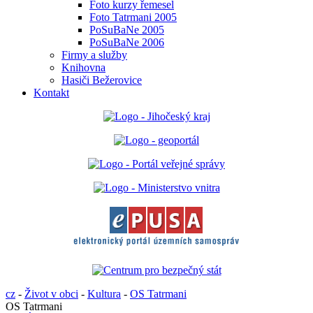
Foto kurzy řemesel
Foto Tatrmani 2005
PoSuBaNe 2005
PoSuBaNe 2006
Firmy a služby
Knihovna
Hasiči Bežerovice
Kontakt
cz
-
Život v obci
-
Kultura
-
OS Tatrmani
OS Tatrmani